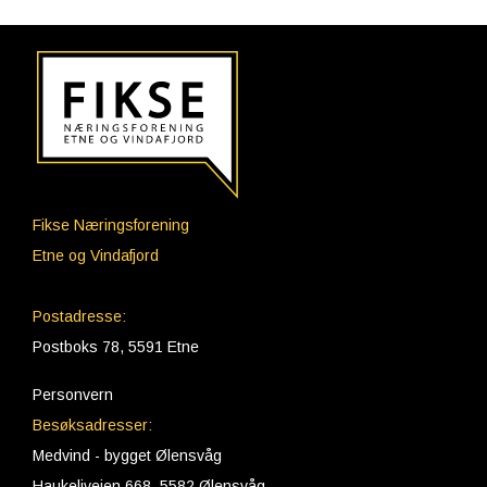
Fikse Næringsforening
Etne og Vindafjord
Postadresse:
Postboks 78, 5591 Etne
Personvern
Besøksadresser:
Medvind - bygget Ølensvåg
Haukeliveien 668, 5582 Ølensvåg