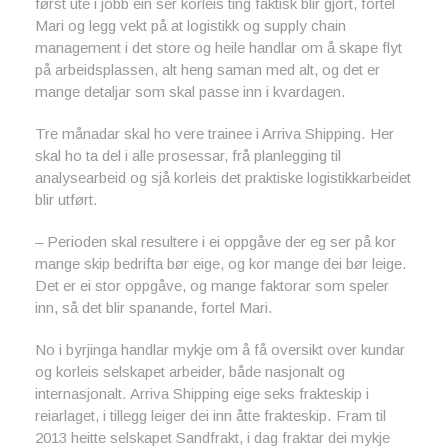
først ute i jobb ein ser korleis ting faktisk blir gjort, fortel
Mari og legg vekt på at logistikk og supply chain
management i det store og heile handlar om å skape flyt
på arbeidsplassen, alt heng saman med alt, og det er
mange detaljar som skal passe inn i kvardagen.
Tre månadar skal ho vere trainee i Arriva Shipping. Her
skal ho ta del i alle prosessar, frå planlegging til
analysearbeid og sjå korleis det praktiske logistikkarbeidet
blir utført.
– Perioden skal resultere i ei oppgåve der eg ser på kor
mange skip bedrifta bør eige, og kor mange dei bør leige.
Det er ei stor oppgåve, og mange faktorar som speler
inn, så det blir spanande, fortel Mari.
No i byrjinga handlar mykje om å få oversikt over kundar
og korleis selskapet arbeider, både nasjonalt og
internasjonalt. Arriva Shipping eige seks frakteskip i
reiarlaget, i tillegg leiger dei inn åtte frakteskip. Fram til
2013 heitte selskapet Sandfrakt, i dag fraktar dei mykje