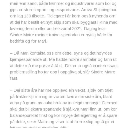
meir enn sand, både tømmer og industrivarer som kol og
gips er store import- og eksportvarer. Arriva Shipping har
om lag 130 tilsette. Tidlegare i år kom også nyhenda om
at dei har bestilt eit nytt skip som skal byggjast i Kina med
levering første eller andre kvartal 2021. Dagleg leiar
Sindre Matre meiner trainee-perioden er nyttig både for
bedrifta og for Mari.
– Då Mari kontakta oss om dette, syns eg det høyrdes
kjempespanande ut. Me hadde nokre samtalar og fann ut
at dette må me prøve å få til. Det er jo også ei interessant
problemstilling ho tar opp i oppgåva si, slår Sindre Matre
fast.
– Dei siste åra har me opplevd ein vekst, sjølv om talet
på frakteskip me eig er vorten færre dei siste åra, blant
anna på grunn av auka bruk av innleigd tonnasje. Dermed
skal det bli ekstra spanande å sjå kva Mari finn ut, om kor
balansepunktet finst og kor mykje det eigentleg er å spare
på dette, seier Matre og viser til at færre skip også gir ei
lettare og meir oversiktleg drift.