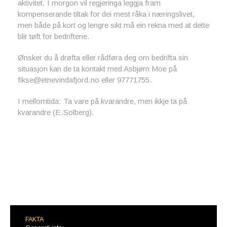
aktivitet. I morgon vil regjeringa leggja fram
kompenserande tiltak for dei mest råka i næringslivet,
men både på kort og lengre sikt må ein rekna med at dette
blir tøft for bedriftene.
Ønsker du å drøfta eller rådføra deg om bedrifta sin
situasjon kan de ta kontakt med Asbjørn Moe på
fikse@etnevindafjord.no eller 97771755.
I mellomtida: Ta vare på kvarandre, men ikkje ta på
kvarandre (E.Solberg).
FAKTA