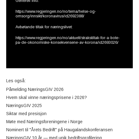
Generell info:
https://www.regjeringen.no/no/tema/helse-og-
omsorg/innsikt/koronavirus/id2692388/
Avbøtande tiltak for næringslivet:
https://www.regjeringen.no/no/aktuelt/strakstiltak-for-a-bote-
pa-de-okonomiske-konsekvensene-av-korona/id2693026/
Les også:
Påmelding NæringsGIV 2026
Hvem skal vinne næringsprisene i 2026?
NæringsGIV 2025
Siktar med presisjon
Møte med Næringsforeningene i Norge
Nominert til "Årets Bedrift" på Haugalandskonferansen
NæringsGIV 10 år — med unik bedriftsprofilering