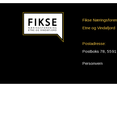
Fikse Næringsforen
Etne og Vindafjord
Postadresse:
Postboks 78, 5591
Personvern